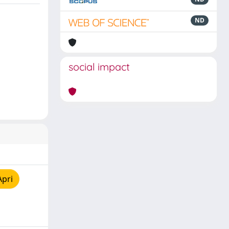
ND
social impact
Apri