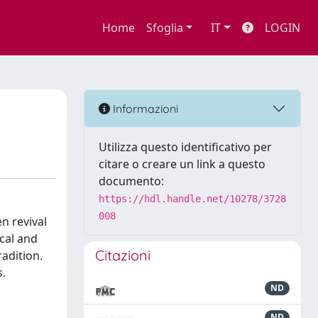
Home
Sfoglia
IT
LOGIN
Informazioni
Utilizza questo identificativo per
citare o creare un link a questo
documento:
https://hdl.handle.net/10278/3728
008
n revival
cal and
Citazioni
adition.
s.
ND
ND