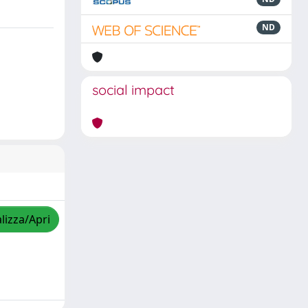
ND
social impact
lizza/Apri