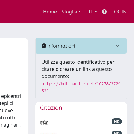
Home
Sfoglia
IT
LOGIN
Informazioni
Utilizza questo identificativo per
citare o creare un link a questo
documento:
https://hdl.handle.net/10278/3724
521
 epicentri
eplici
Citazioni
 nuove
ti rotte
ND
maginari.
ND