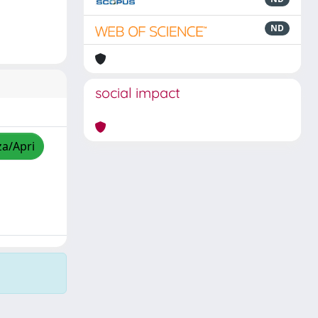
ND
social impact
za/Apri