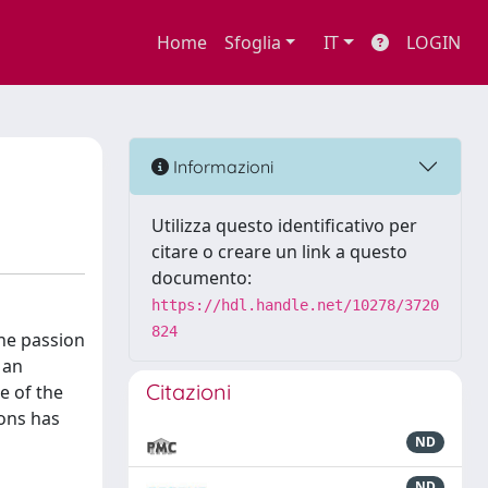
Home
Sfoglia
IT
LOGIN
Informazioni
Utilizza questo identificativo per
citare o creare un link a questo
documento:
https://hdl.handle.net/10278/3720
824
the passion
 an
Citazioni
e of the
ons has
ND
ND