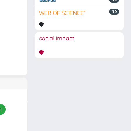
ND
social impact
i