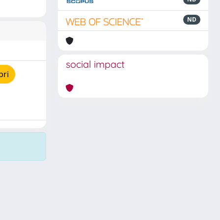
ND
social impact
pri