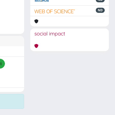
ND
social impact
i