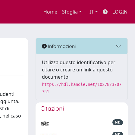
Home
Sfoglia
IT
LOGIN
Informazioni
Utilizza questo identificativo per
citare o creare un link a questo
documento:
https://hdl.handle.net/10278/3707
751
tudenti
aggiunta.
Citazioni
st di
, nel caso
ND
ND