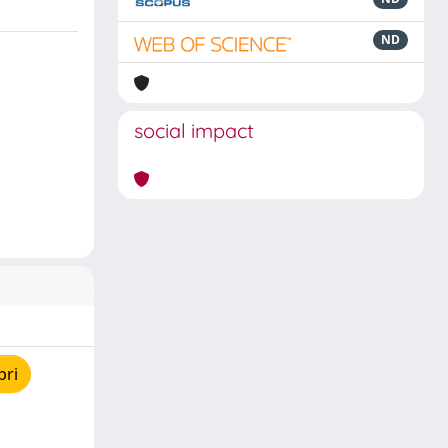
ND
social impact
pri