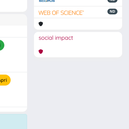
ND
social impact
i
Apri