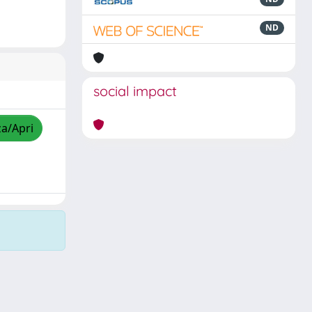
ND
social impact
za/Apri