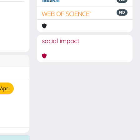
ND
social impact
Apri