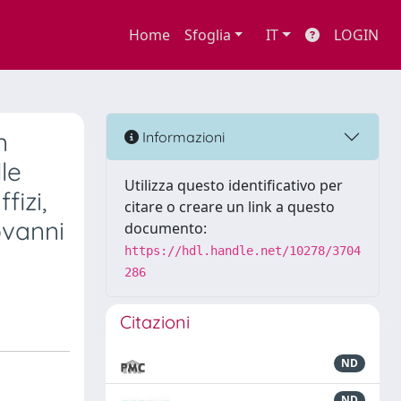
Home
Sfoglia
IT
LOGIN
n
Informazioni
le
Utilizza questo identificativo per
fizi,
citare o creare un link a questo
ovanni
documento:
https://hdl.handle.net/10278/3704
286
Citazioni
ND
ND