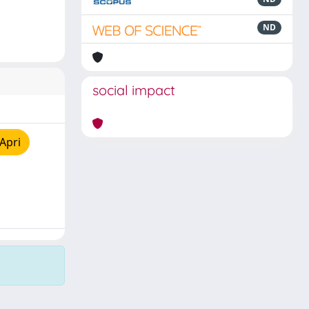
ND
social impact
Apri