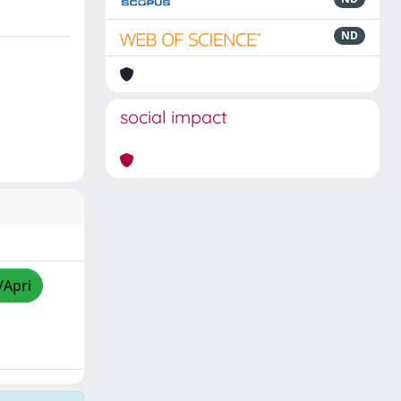
ND
social impact
/Apri