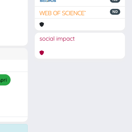
ND
social impact
Apri