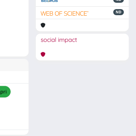
ND
social impact
pri