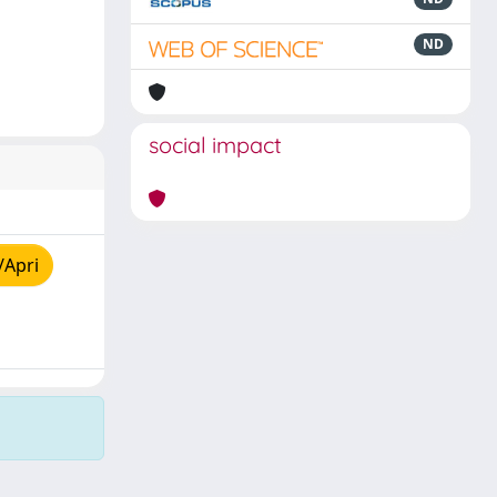
ND
social impact
/Apri