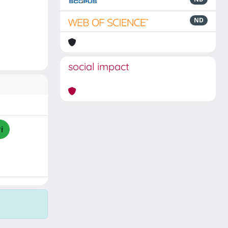
ND
social impact
i