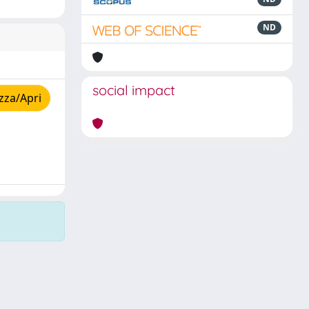
ND
social impact
zza/Apri