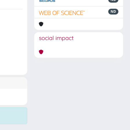
ND
social impact