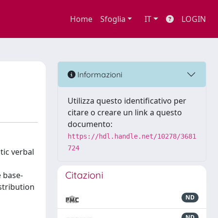
Home
Sfoglia
IT
LOGIN
Informazioni
Utilizza questo identificativo per
citare o creare un link a questo
documento:
https://hdl.handle.net/10278/3681
724
tic verbal
Citazioni
e base-
stribution
ND
ND