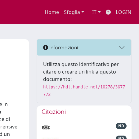
Home
Sfoglia
IT
LOGIN
Informazioni
Utilizza questo identificativo per
citare o creare un link a questo
documento:
https://hdl.handle.net/10278/3677
772
e in
Citazioni
a
ce di
prensive
ND
ed un
ND