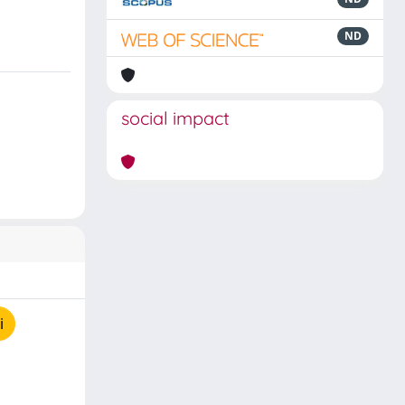
ND
social impact
i