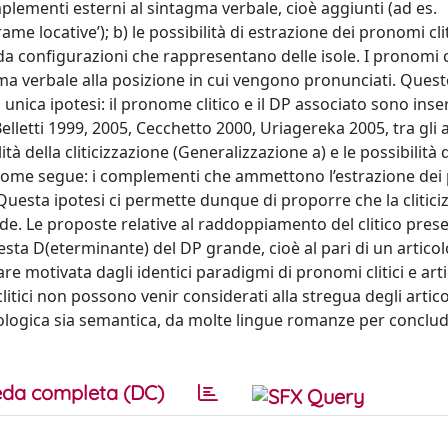
lementi esterni al sintagma verbale, cioè aggiunti (ad es.
ame locative’); b) le possibilità di estrazione dei pronomi cli
da configurazioni che rappresentano delle isole. I pronomi cli
ma verbale alla posizione in cui vengono pronunciati. Ques
ica ipotesi: il pronome clitico e il DP associato sono inseri
etti 1999, 2005, Cecchetto 2000, Uriagereka 2005, tra gli al
tà della cliticizzazione (Generalizzazione a) e le possibilità d
 come segue: i complementi che ammettono l’estrazione de
. Questa ipotesi ci permette dunque di proporre che la clitic
de. Le proposte relative al raddoppiamento del clitico pres
sta D(eterminante) del DP grande, cioè al pari di un articol
 motivata dagli identici paradigmi di pronomi clitici e arti
litici non possono venir considerati alla stregua degli articol
nologica sia semantica, da molte lingue romanze per conclu
da completa (DC)