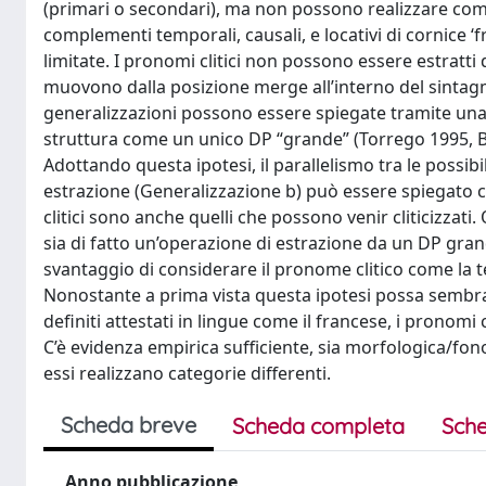
(primari o secondari), ma non possono realizzare comp
complementi temporali, causali, e locativi di cornice ‘fr
limitate. I pronomi clitici non possono essere estratti 
muovono dalla posizione merge all’interno del sintag
generalizzazioni possono essere spiegate tramite una un
struttura come un unico DP “grande” (Torrego 1995, Bell
Adottando questa ipotesi, il parallelismo tra le possibili
estrazione (Generalizzazione b) può essere spiegato
clitici sono anche quelli che possono venir cliticizzati
sia di fatto un’operazione di estrazione da un DP gran
svantaggio di considerare il pronome clitico come la te
Nonostante a prima vista questa ipotesi possa sembrare
definiti attestati in lingue come il francese, i pronomi c
C’è evidenza empirica sufficiente, sia morfologica/fo
essi realizzano categorie differenti.
Scheda breve
Scheda completa
Sche
Anno pubblicazione