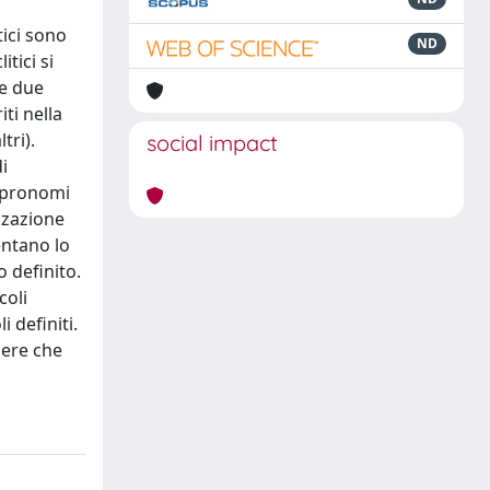
tici sono
ND
tici si
te due
ti nella
tri).
social impact
i
i pronomi
izzazione
entano lo
o definito.
coli
i definiti.
dere che