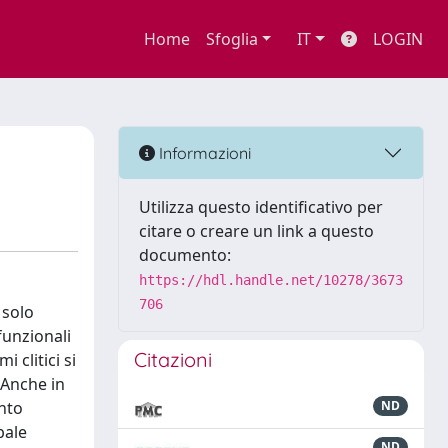
Home
Sfoglia
IT
LOGIN
Informazioni
Utilizza questo identificativo per
citare o creare un link a questo
documento:
https://hdl.handle.net/10278/3673
706
 solo
funzionali
Citazioni
 clitici si
 Anche in
ento
ND
bale
ND