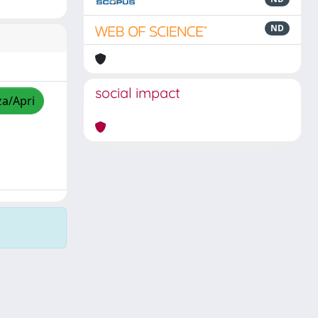
ND
social impact
za/Apri