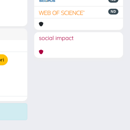
ND
social impact
ri