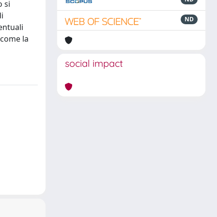
 si
i
ND
entuali
i come la
social impact