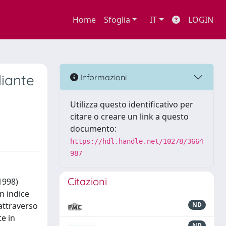
Home
Sfoglia
IT
LOGIN
diante
Informazioni
Utilizza questo identificativo per
citare o creare un link a questo
documento:
https://hdl.handle.net/10278/3664
987
Citazioni
(1998)
n indice
 attraverso
ND
e in
ND