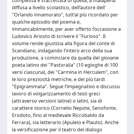
complessa e sfaccettata di quella, a malapena
diffusa a livello scolastico, dell’autore dell’
"Orlando innamorato", tutt’al più ricordato per
qualche episodio del poema e,
immancabilmente, per aver offerto l’occasione a
Ludovico Ariosto di scrivere il "Furioso". Il
volume rende giustizia alla figura del conte di
Scandiano, indagando l’intero arco della sua
produzione, a cominciare da quella del giovane
poeta latino dei "Pastoralia" (10 egloghe di 100
versi ciascuna), dei "Carmina in Herculem", con
le loro preziosità metriche, e dei più tardi
"Epigrammata". Segue l’impegnativo e discusso
lavoro di volgarizzamento di testi greci
(attraverso versioni latine) o latini, sia di
carattere storico (Cornelio Nepote, Senofonte,
Erodoto, fino al medievale Riccobaldo da
Ferrara), sia letterario (Apuleio e Plauto). Anche
la versificazione per il teatro del dialogo