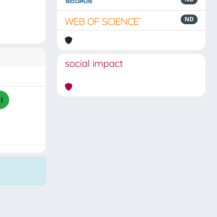
ND
social impact
i