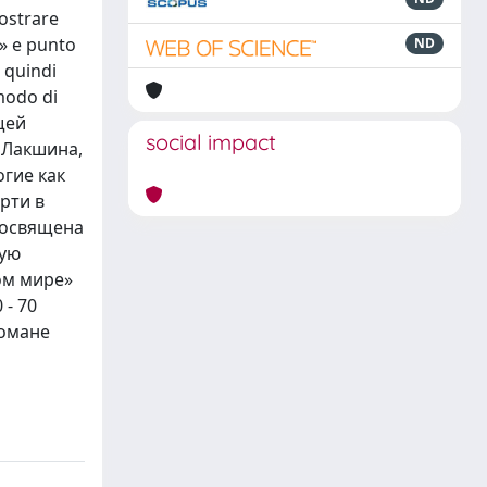
mostrare
à» e punto
ND
o quindi
 modo di
ящей
social impact
 Лакшина,
гие как
рти в
посвящена
ную
ом мире»
 - 70
романе