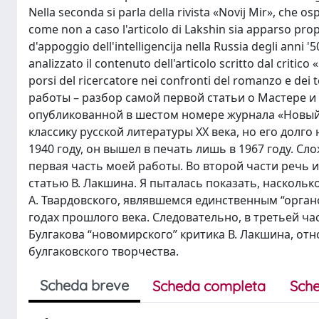
Nella seconda si parla della rivista «Novij Mir», che os
come non a caso l'articolo di Lakshin sia apparso propr
d'appoggio dell'intelligencija nella Russia degli anni '
analizzato il contenuto dell'articolo scritto dal critic
porsi del ricercatore nei confronti del romanzo e de
работы – разбор самой первой статьи о Мастере и
опубликованной в шестом номере журнала «Новый 
классику русской литературы ХХ века, но его долг
1940 году, он вышел в печать лишь в 1967 году. 
первая часть моей работы. Во второй части речь
статью В. Лакшина. Я пыталась показать, насколь
А. Твардовского, являвшемся единственным “органо
годах прошлого века. Следовательно, в третьей ч
Булгакова “новомирского” критика В. Лакшина, о
булгаковского творчества.
Scheda breve
Scheda completa
Sche