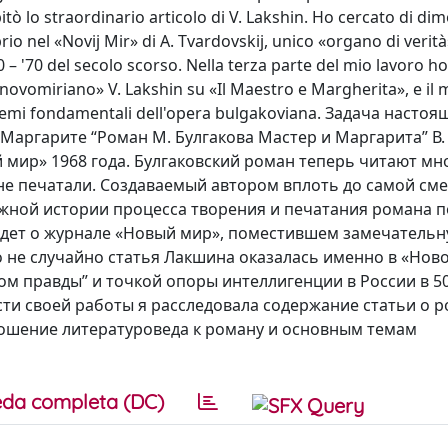
pitò lo straordinario articolo di V. Lakshin. Ho cercato di di
io nel «Novij Mir» di A. Tvardovskij, unico «organo di verit
50 – '70 del secolo scorso. Nella terza parte del mio lavoro h
o «novomiriano» V. Lakshin su «Il Maestro e Margherita», e il
i temi fondamentali dell'opera bulgakoviana. Задача насто
 Маргарите “Роман М. Булгакова Мастер и Маргарита” В.
мир» 1968 года. Булгаковский роман теперь читают мно
о не печатали. Создаваемый автором вплоть до самой сме
Сложной истории процесса творения и печатания романа 
 идет о журнале «Новый мир», поместившем замечатель
ко не случайно статья Лакшина оказалась именно в «Нов
м правды” и точкой опоры интеллигенции в России в 50
асти своей работы я расследовала содержание статьи о 
тношение литературоведа к роману и основным темам
da completa (DC)