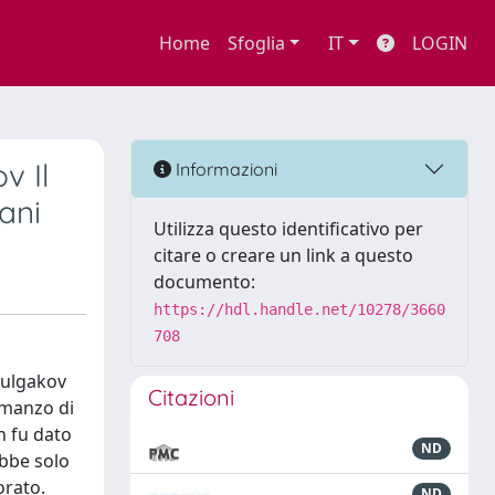
Home
Sfoglia
IT
LOGIN
v Il
Informazioni
ani
Utilizza questo identificativo per
citare o creare un link a questo
documento:
https://hdl.handle.net/10278/3660
708
 Bulgakov
Citazioni
romanzo di
n fu dato
ND
ebbe solo
orato.
ND