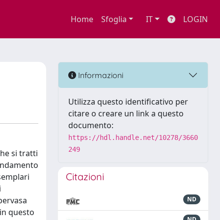
Home
Sfoglia
IT
LOGIN
Informazioni
Utilizza questo identificativo per
citare o creare un link a questo
documento:
https://hdl.handle.net/10278/3660
249
e si tratti
 fondamento
Citazioni
semplari
i
 pervasa
ND
 in questo
ND