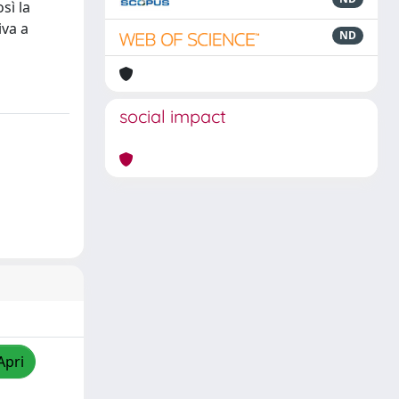
sì la
iva a
ND
social impact
Apri