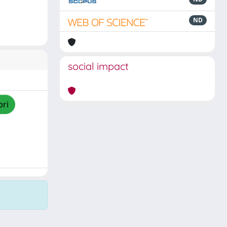
ND
social impact
pri