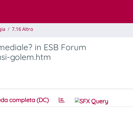
gia
7.16 Altro
timediale? in ESB Forum
asi-golem.htm
da completa (DC)