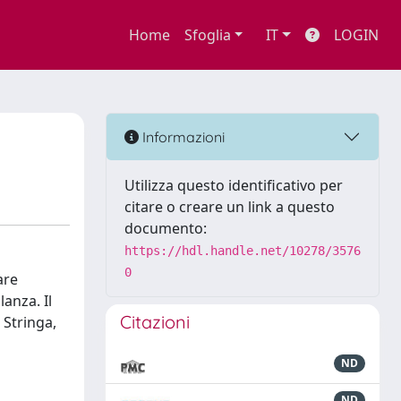
Home
Sfoglia
IT
LOGIN
Informazioni
Utilizza questo identificativo per
citare o creare un link a questo
documento:
https://hdl.handle.net/10278/3576
0
are
lanza. Il
Citazioni
 Stringa,
ND
ND