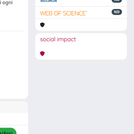
i ogni
ND
social impact
a/Apri