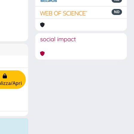
ND
social impact
lizza/Apri