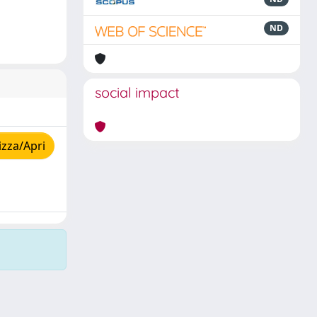
ND
social impact
izza/Apri