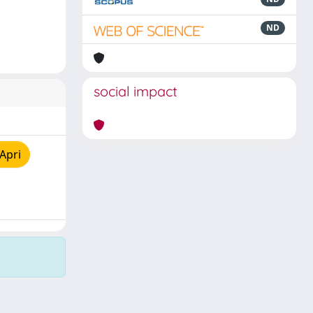
ND
social impact
Apri