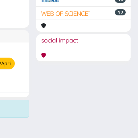
ND
social impact
/Apri