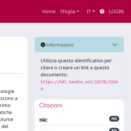
Home
Sfoglia
IT
LOGIN
Informazioni
Utilizza questo identificativo per
citare o creare un link a questo
documento:
https://hdl.handle.net/10278/3164
0
nologie
uiscono a
Citazioni
primo
atiche
 volume
ND
 del
ND