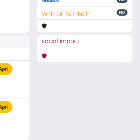
ND
social impact
Apri
Apri