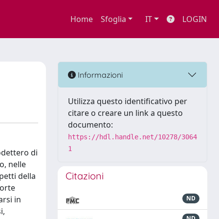
Home
Sfoglia
IT
LOGIN
Informazioni
Utilizza questo identificativo per
citare o creare un link a questo
documento:
https://hdl.handle.net/10278/3064
1
odettero di
o, nelle
Citazioni
etti della
orte
rsi in
ND
i,
ND