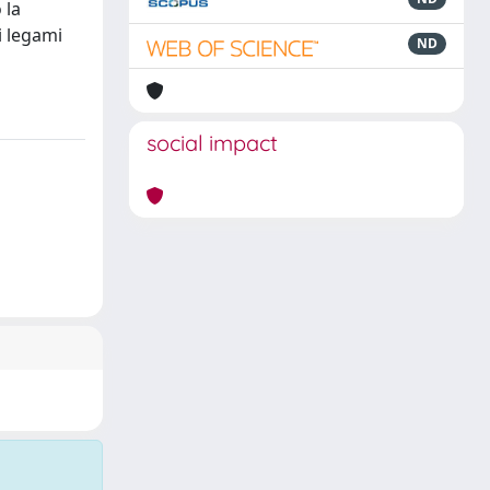
 la
i legami
ND
social impact