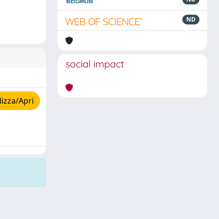
ND
social impact
izza/Apri