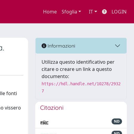
Home
Sfoglia
IT
LOGIN
.
Informazioni
Utilizza questo identificativo per
citare o creare un link a questo
documento:
https://hdl.handle.net/10278/2932
7
le fonti
Citazioni
no vissero
ND
ND