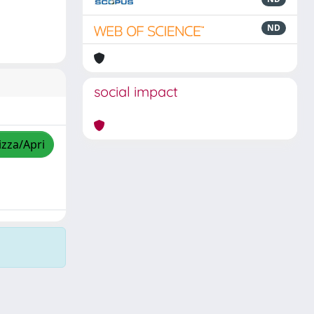
ND
social impact
izza/Apri