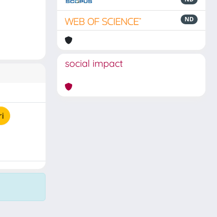
ND
social impact
ri