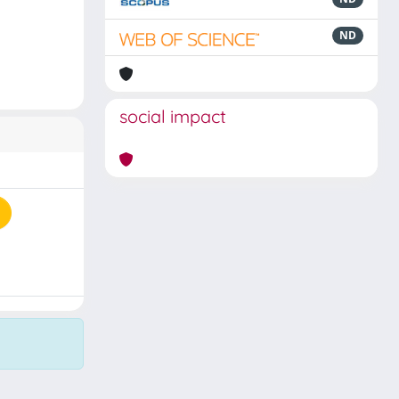
ND
social impact