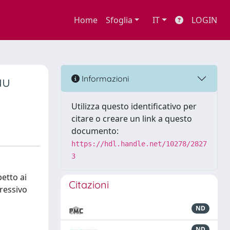
Home
Sfoglia
IT
LOGIN
au
Informazioni
Utilizza questo identificativo per
citare o creare un link a questo
documento:
https://hdl.handle.net/10278/2827
3
petto ai
Citazioni
gressivo
ND
ND