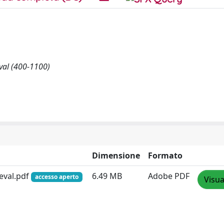
éval (400-1100)
Dimensione
Formato
ieval.pdf
6.49 MB
Adobe PDF
accesso aperto
Visua