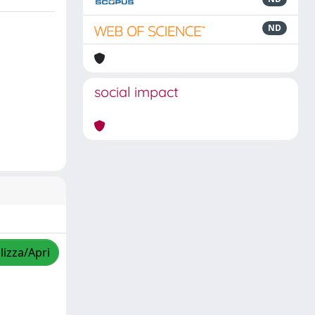
ND
social impact
lizza/Apri