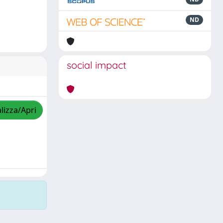
ND
social impact
lizza/Apri