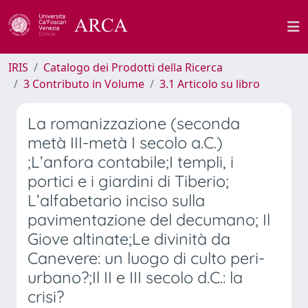
IRIS
Catalogo dei Prodotti della Ricerca
3 Contributo in Volume
3.1 Articolo su libro
La romanizzazione (seconda
metà III-metà I secolo a.C.)
;L’anfora contabile;I templi, i
portici e i giardini di Tiberio;
L’alfabetario inciso sulla
pavimentazione del decumano; Il
Giove altinate;Le divinità da
Canevere: un luogo di culto peri-
urbano?;Il II e III secolo d.C.: la
crisi?