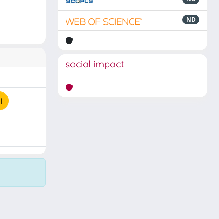
ND
social impact
i