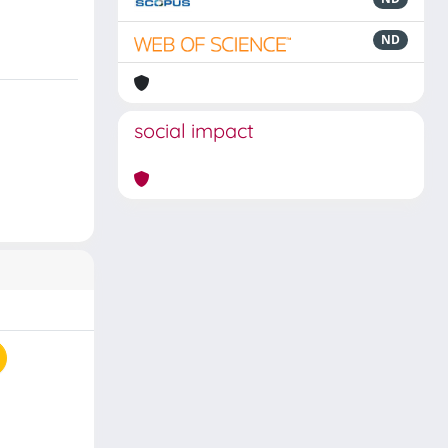
ND
social impact