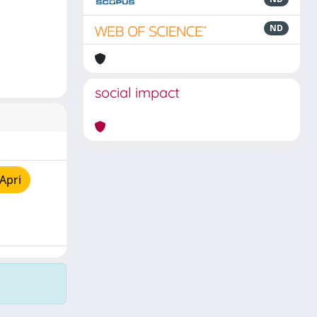
ND
social impact
Apri