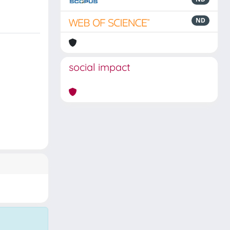
ND
social impact